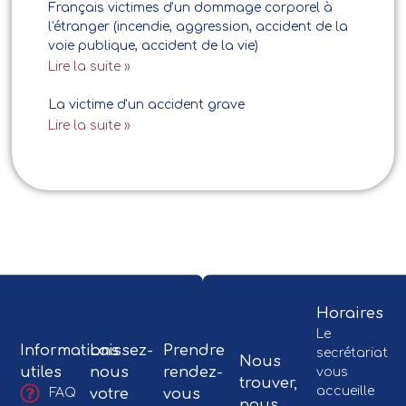
Français victimes d'un dommage corporel à
l'étranger (incendie, aggression, accident de la
voie publique, accident de la vie)
Lire la suite »
La victime d'un accident grave
Lire la suite »
Horaires
Le
Informations
Laissez-
Prendre
secrétariat
Nous
utiles
nous
rendez-
vous
trouver,
accueille
votre
vous
FAQ
nous