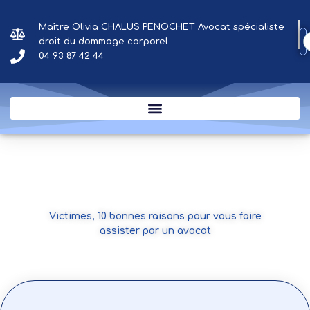
Aller
au
Maître Olivia CHALUS PENOCHET Avocat spécialiste
contenu
droit du dommage corporel
04 93 87 42 44
Victimes, 10 bonnes raisons pour vous faire
assister par un avocat