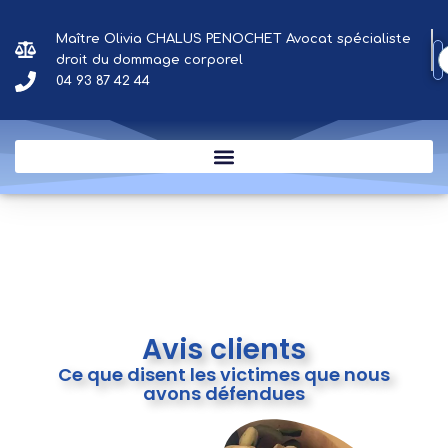
Aller
au
Maître Olivia CHALUS PENOCHET Avocat spécialiste
contenu
droit du dommage corporel
04 93 87 42 44
Avis clients
Ce que disent les victimes que nous
avons défendues