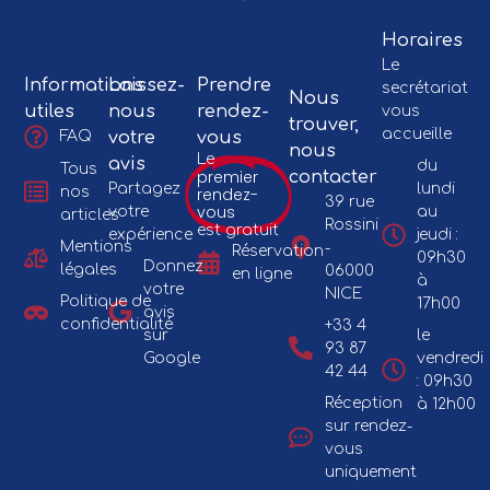
Horaires
Le
Informations
Laissez-
Prendre
secrétariat
Nous
utiles
nous
rendez-
vous
trouver,
accueille
votre
vous
FAQ
nous
Le
avis
du
Tous
premier
contacter
Partagez
lundi
nos
rendez-
39 rue
vous
votre
au
articles
Rossini
est gratuit
expérience
jeudi :
Mentions
-
Réservation
09h30
Donnez
légales
06000
en ligne
à
votre
NICE
Politique de
17h00
avis
confidentialité
+33 4
sur
le
93 87
Google
vendredi
42 44
: 09h30
Réception
à 12h00
sur rendez-
vous
uniquement