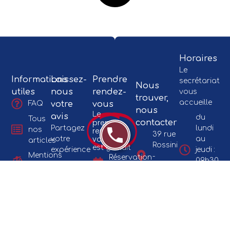
Horaires
Le
Informations
Laissez-
Prendre
secrétariat
Nous
utiles
nous
rendez-
vous
trouver,
accueille
votre
vous
FAQ
nous
Le
avis
du
Tous
premier
contacter
Partagez
lundi
nos
rendez-
39 rue
vous
votre
au
articles
Rossini
est gratuit
expérience
jeudi :
Mentions
-
Réservation
09h30
Donnez
légales
06000
en ligne
à
votre
NICE
Politique de
17h00
avis
confidentialité
+33 4
sur
le
93 87
Google
vendredi
42 44
: 09h30
Réception
à 12h00