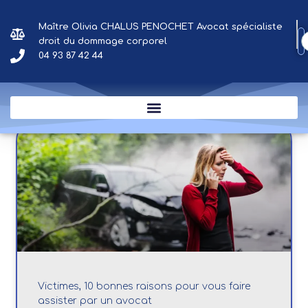
Aller
au
Maître Olivia CHALUS PENOCHET Avocat spécialiste
Résultat de vos recherches
contenu
droit du dommage corporel
04 93 87 42 44
par tags ou catégories
Victimes, 10 bonnes raisons pour vous faire
assister par un avocat