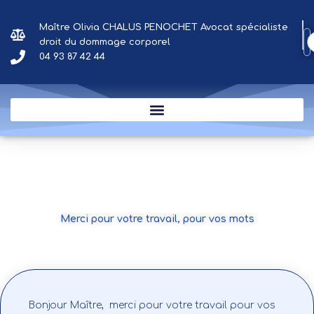
Aller
au
Maître Olivia CHALUS PENOCHET Avocat spécialiste
contenu
droit du dommage corporel
04 93 87 42 44
Merci pour votre travail, pour vos mots
Bonjour Maître, merci pour votre travail pour vos