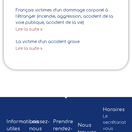
Français victimes d'un dommage corporel à
l'étranger (incendie, aggression, accident de la
voie publique, accident de la vie)
Lire la suite »
La victime d'un accident grave
Lire la suite »
Horaires
Le
Informations
Laissez-
Prendre
secrétariat
Nous
utiles
nous
rendez-
vous