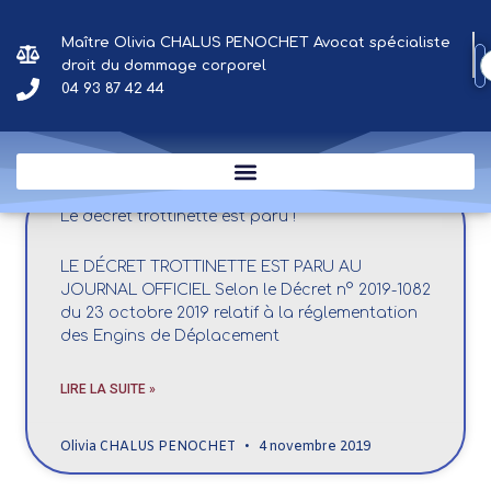
Aller
au
Maître Olivia CHALUS PENOCHET Avocat spécialiste
Résultat de vos recherches
contenu
droit du dommage corporel
04 93 87 42 44
par tags ou catégories
Le décret trottinette est paru !
LE DÉCRET TROTTINETTE EST PARU AU
JOURNAL OFFICIEL Selon le Décret n° 2019-1082
du 23 octobre 2019 relatif à la réglementation
des Engins de Déplacement
LIRE LA SUITE »
Olivia CHALUS PENOCHET
4 novembre 2019