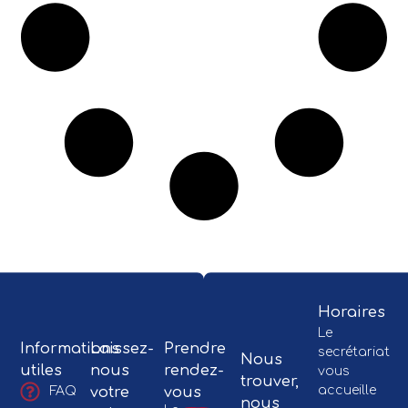
Horaires
Le
Informations
Laissez-
Prendre
secrétariat
Nous
utiles
nous
rendez-
vous
trouver,
accueille
votre
vous
FAQ
nous